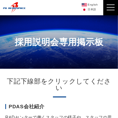
English
日本語
採用説明会専用掲示板
下記下線部をクリックしてくださ
い
PDAS会社紹介
R&Dセンターで働くスタッフの様子や、スタッフの思