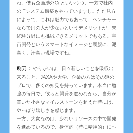
ね。僕も企画渉外Gr.といいつつ、一方で社内
のITシステム構築もやっていますし。ただ見方
によって、これは魅力でもあって、ベンチャー
ならではの人が少ないというデメリットが、未
経験分野にも挑戦できるメリットでもある。宇
宙開発というスマートなイメージと裏腹に、泥
臭く、汗臭い現場ですね。
剌刀：
やりがいは、日々新しいことを吸収出
来ること。JAXAや大学、企業の方はその道の
プロで、多くの知見を持っています。本当に勉
強の毎日で、彼らと開発を進めながら、自分が
置いた小さなマイルストーンを超えた時には、
やっぱり嬉しさを感じます。
一方、大変なのは、少ないリソースの中で開発
を進めているので、身体的（時に精神的）にヘ