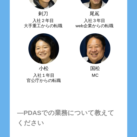
剌刀
尾嶌
入社２年目
入社３年目
大手重工からの転職
web企業からの転職
小松
国松
入社１年目
MC
官公庁からの転職
―PDASでの業務について教えて
ください