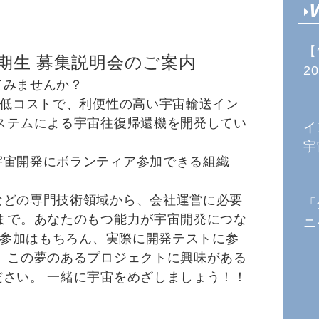
【
５期生 募集説明会のご案内
20
てみませんか？
、低コストで、利便性の高い宇宙輸送イン
ステムによる宇宙往復帰還機を開発してい
イ
宇
宇宙開発にボランティア参加できる組織
などの専門技術領域から、会社運営に必要
「
まで。あなたのもつ能力が宇宙開発につな
ニ
ート参加はもちろん、実際に開発テストに参
 この夢のあるプロジェクトに興味がある
さい。 一緒に宇宙をめざしましょう！！