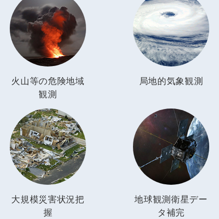
火山等の
危険地域
局地的気象観測
観測
大規模災害
状況把
地球観測
衛星デー
握
タ補完