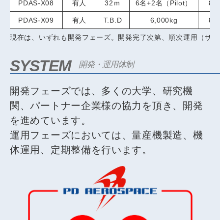
PDAS-X08
有人
32ｍ
6名+2名（Pilot）
80
PDAS-X09
有人
T.B.D
6,000kg
80
現在は、いずれも開発フェーズ。開発完了次第、順次運用（サー
SYSTEM
開発・運用体制
開発フェーズでは、多くの大学、研究機
関、パートナー企業様の協力を頂き、開発
を進めています。
運用フェーズにおいては、量産機製造、機
体運用、定期整備を行います。