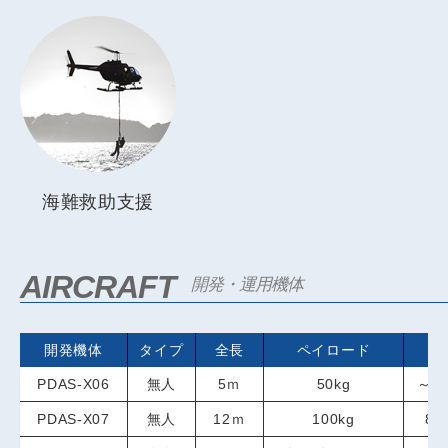
海難救助支援
AIRCRAFT
開発・運用機体
開発機体
タイプ
全長
ペイロード
高
PDAS-X06
無人
5ｍ
50kg
～1
PDAS-X07
無人
12ｍ
100kg
80